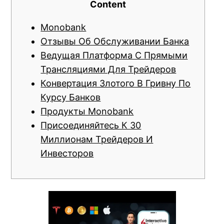
Content
Monobank
Отзывы Об Обслуживании Банка
Ведущая Платформа С Прямыми
Трансляциями Для Трейдеров
Конвертация Злотого В Гривну По
Курсу Банков
Продукты Monobank
Присоединяйтесь К 30
Миллионам Трейдеров И
Инвесторов