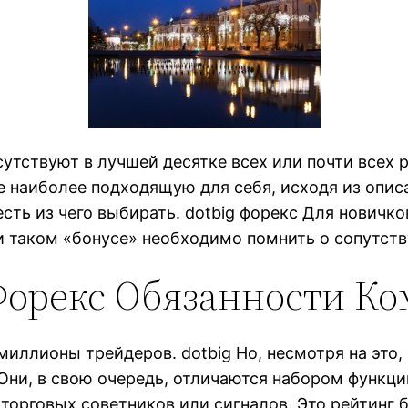
сутствуют в лучшей десятке всех или почти всех 
е наиболее подходящую для себя, исходя из опи
есть из чего выбирать. dotbig форекс Для новичк
при таком «бонусе» необходимо помнить о сопутст
Форекс Обязанности К
ллионы трейдеров. dotbig Но, несмотря на это, е
 Они, в свою очередь, отличаются набором функци
 торговых советников или сигналов. Это
рейтинг 