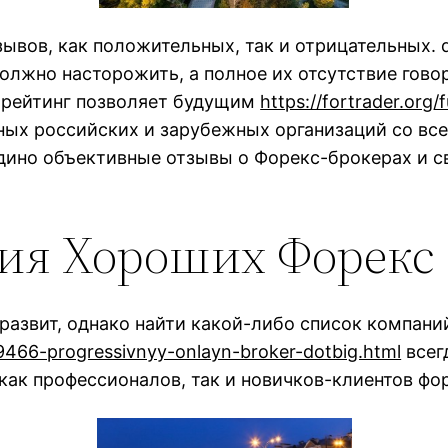
ывов, как положительных, так и отрицательных. 
жно насторожить, а полное их отсутствие говори
й рейтинг позволяет будущим
https://fortrader.org
ых российских и зарубежных организаций со всег
едино объективные отзывы о Форекс-брокерах и с
ия Хороших Форекс 
развит, однако найти какой-либо список компани
/9466-progressivnyy-onlayn-broker-dotbig.html
всег
ак профессионалов, так и новичков-клиентов фо