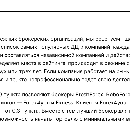
дежных брокерских организаций, мы советуем тща
 список самых популярных ДЦ и компаний, кажда
н составляться независимой компанией и действо
еделяет места в рейтинге, происходит в режиме 
х или трех лет. Если компания работает на рынке
я и те, кто непрофессионально ведет свою деятел
 пункта позволяют брокеры FreshForex, RoboForex
ингов — Forex4you и Exness. Клиенты Forex4you
 — от 0,3 пункта. Вместе с тем лучший брокер дл
ь возможность начать торговлю с минимальными 