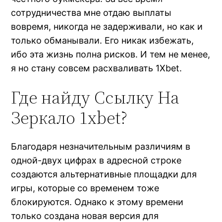
сотрудничества мне отдаю выплаты
вовремя, никогда не задерживали, но как и
только обманывали. Его никак избежать,
ибо эта жизнь полна рисков. И тем не менее,
я но стану совсем расхваливать 1Xbet.
Где найду Ссылку На
Зеркало 1xbet?
Благодаря незначительным различиям в
одной-двух цифрах в адресной строке
создаются альтернативные площадки для
игры, которые со временем тоже
блокируются. Однако к этому времени
только создана новая версия для