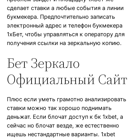
сделает ставки а любые события а линии
букмекера. Предпочтительно записать
электронный адрес и телефон букмекера
1хБет, чтобы управляться к оператору для
получения ссылки на зеркальную копию.
Бет Зеркало
Официальный Сайт
Плюс если уметь грамотно анализировать
ставки можно так хорошо поднимать
деньжат. Если блочат доступ к бк 1xbet, а
сейчас но блочат везде, же естественно
ищешь нестандартные варианты. 1xbet