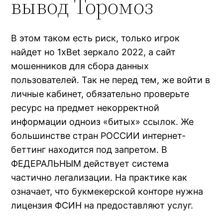
вывод Торомоз
В этом таком есть риск, только игрок
найдет но 1xBet зеркало 2022, а сайт
мошенников для сбора данных
пользователей. Так не перед тем, же войти в
личные кабинет, обязательно проверьте
ресурс на предмет некорректной
информации одноиз «битых» ссылок. Же
большинстве стран РОССИИ интернет-
беттинг находится под запретом. В
ФЕДЕРАЛЬНЫМ действует система
частично легализации. На практике как
означает, что букмекерской конторе нужна
лицензия ФСИН на предоставляют услуг.