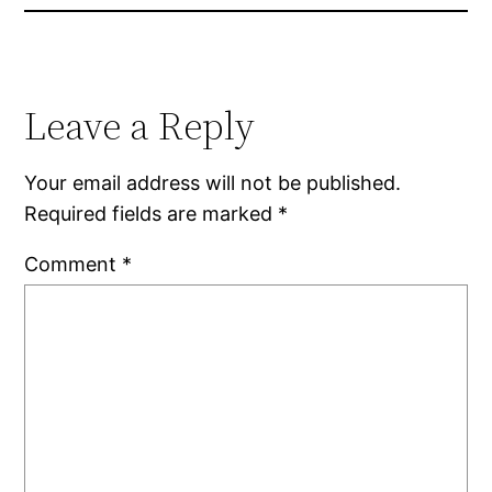
Leave a Reply
Your email address will not be published.
Required fields are marked
*
Comment
*