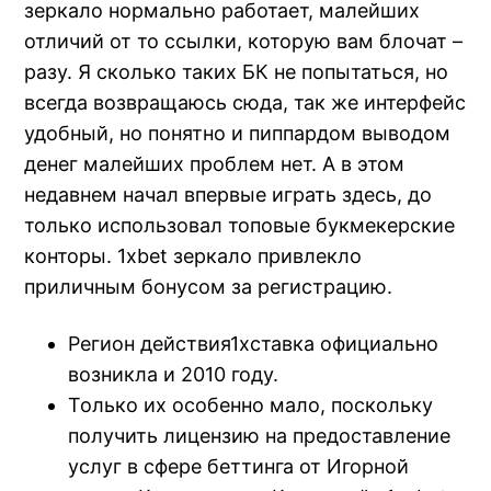
зеркало нормально работает, малейших
отличий от то ссылки, которую вам блочат –
разу. Я сколько таких БК не попытаться, но
всегда возвращаюсь сюда, так же интерфейс
удобный, но понятно и пиппардом выводом
денег малейших проблем нет. А в этом
недавнем начал впервые играть здесь, до
только использовал топовые букмекерские
конторы. 1xbet зеркало привлекло
приличным бонусом за регистрацию.
Регион действия1хставка официально
возникла и 2010 году.
Только их особенно мало, поскольку
получить лицензию на предоставление
услуг в сфере беттинга от Игорной