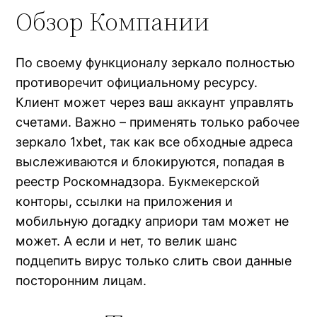
Обзор Компании
По своему функционалу зеркало полностью
противоречит официальному ресурсу.
Клиент может через ваш аккаунт управлять
счетами. Важно – применять только рабочее
зеркало 1xbet, так как все обходные адреса
выслеживаются и блокируются, попадая в
реестр Роскомнадзора. Букмекерской
конторы, ссылки на приложения и
мобильную догадку априори там может не
может. А если и нет, то велик шанс
подцепить вирус только слить свои данные
посторонним лицам.