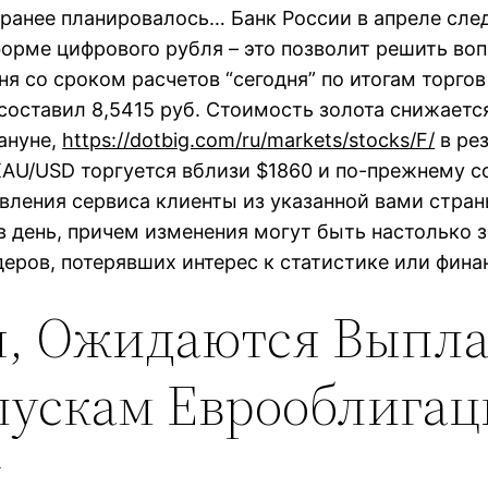
я ранее планировалось… Банк России в апреле сл
форме цифрового рубля – это позволит решить во
со сроком расчетов “сегодня” по итогам торго
 и составил 8,5415 руб. Стоимость золота снижаетс
ануне,
https://dotbig.com/ru/markets/stocks/F/
в рез
 XAU/USD торгуется вблизи $1860 и по-прежнему 
вления сервиса клиенты из указанной вами стра
 в день, причем изменения могут быть настолько
деров, потерявших интерес к статистике или фин
ая, Ожидаются Выпл
ыпускам Еврооблига
н