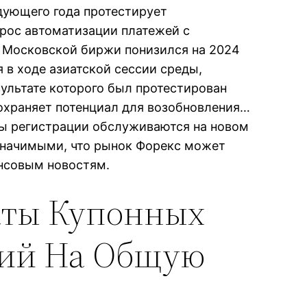
едующего года протестирует
прос автоматизации платежей с
в Московской биржи понизился на 2024
я в ходе азиатской сессии среды,
ультате которого был протестирован
сохраняет потенциал для возобновления…
ны регистрации обслуживаются на новом
 значимыми, что рынок Форекс может
ансовым новостям.
аты Купонных
ций На Общую