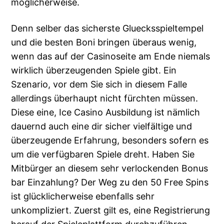
möglicherweise.
Denn selber das sicherste Gluecksspieltempel
und die besten Boni bringen überaus wenig,
wenn das auf der Casinoseite am Ende niemals
wirklich überzeugenden Spiele gibt. Ein
Szenario, vor dem Sie sich in diesem Falle
allerdings überhaupt nicht fürchten müssen.
Diese eine, Ice Casino Ausbildung ist nämlich
dauernd auch eine dir sicher vielfältige und
überzeugende Erfahrung, besonders sofern es
um die verfügbaren Spiele dreht. Haben Sie
Mitbürger an diesem sehr verlockenden Bonus
bar Einzahlung? Der Weg zu den 50 Free Spins
ist glücklicherweise ebenfalls sehr
unkompliziert. Zuerst gilt es, eine Registrierung