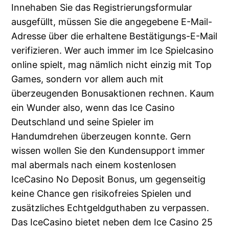
Innehaben Sie das Registrierungsformular
ausgefüllt, müssen Sie die angegebene E-Mail-
Adresse über die erhaltene Bestätigungs-E-Mail
verifizieren. Wer auch immer im Ice Spielcasino
online spielt, mag nämlich nicht einzig mit Top
Games, sondern vor allem auch mit
überzeugenden Bonusaktionen rechnen. Kaum
ein Wunder also, wenn das Ice Casino
Deutschland und seine Spieler im
Handumdrehen überzeugen konnte. Gern
wissen wollen Sie den Kundensupport immer
mal abermals nach einem kostenlosen
IceCasino No Deposit Bonus, um gegenseitig
keine Chance gen risikofreies Spielen und
zusätzliches Echtgeldguthaben zu verpassen.
Das IceCasino bietet neben dem Ice Casino 25