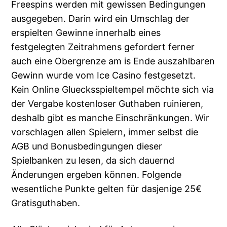
Freespins werden mit gewissen Bedingungen
ausgegeben. Darin wird ein Umschlag der
erspielten Gewinne innerhalb eines
festgelegten Zeitrahmens gefordert ferner
auch eine Obergrenze am is Ende auszahlbaren
Gewinn wurde vom Ice Casino festgesetzt.
Kein Online Gluecksspieltempel möchte sich via
der Vergabe kostenloser Guthaben ruinieren,
deshalb gibt es manche Einschränkungen. Wir
vorschlagen allen Spielern, immer selbst die
AGB und Bonusbedingungen dieser
Spielbanken zu lesen, da sich dauernd
Änderungen ergeben können. Folgende
wesentliche Punkte gelten für dasjenige 25€
Gratisguthaben.