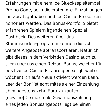
Erfahrungen mit einem Ice Gluecksspieltempel
Promo Code, beim die ersten drei Einzahlungen
mit Zusatzguthaben und Ice Casino Freispielen
honoriert werden. Das Bonus-Portfolio bietet
erfahrenen Spielern irgendeinen Spezial
Cashback. Des weiteren über das
Stammkunden-programm können die sich
weitere Angebote abtransportieren. Natürlich
gibt dieses in dem Verbinden Casino auch zu
allem überluss einen Reload-Bonus, welcher für
positive Ice Casino Erfahrungen sorgt, weil er
wöchentlich aufs Neue aktiviert werden kann.
Leer der Boni ist echt mittels einer Einzahlung
ab mindestens zehn Euro zu kaufen.
[newline]Die maximale Gewinnauszahlung
eines jeden Bonusangebots liegt bei einen