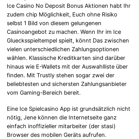
Ice Casino No Deposit Bonus Aktionen habt Ihr
zudem chip Möglichkeit, Euch ohne Risiko
selbst 1 Bild von diesem gelungenen
Casinoangebot zu machen. Wenn Ihr im Ice
Gluecksspieltempel spielt, könnt Das zwischen
vielen unterschiedlichen Zahlungsoptionen
wählen. Klassische Kreditkarten sind darüber
hinaus wie E-Wallets mit der Auswahlliste über
finden. Mit Trustly stehen sogar zwei der
beliebtesten und sichersten Zahlungsanbieter
vom Gaming-Bereich bereit.
Eine Ice Spielcasino App ist grundsätzlich nicht
nötig, Jene können die Internetseite ganz
einfach inoffizieller mitarbeiter (der stasi)
Browser des mobilen Geräts aufrufen.