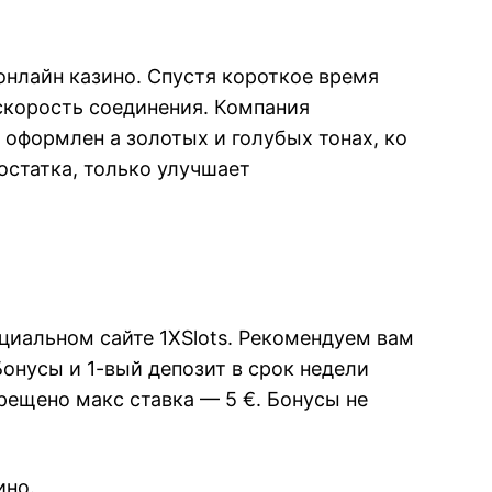
онлайн казино. Спустя короткое время
 скорость соединения. Компания
 оформлен а золотых и голубых тонах, ко
остатка, только улучшает
циальном сайте 1XSlots. Рекомендуем вам
онусы и 1-вый депозит в срок недели
ещено макс ставка — 5 €. Бонусы не
ино.