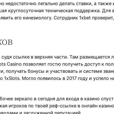
о недостаточно легально делать ставки, а также 
ая круглосуточная техническая поддержка. Для 
ить его кинезиологу. Сотрудник 1xbet проверит, 
ков
 судя ссылке в верхняя части. Там размещается 
ots Casino позволяет гостю получить доступ к по
и, получать бонусы и участвовать и системе зва
 1xSlots. Могло появилось в 2017 году и успело 
очее зеркало в сегодня для входа в казино спус
ая игроков по твоей реф-ссылке в онлайн казино
выводами и заслуженной репутацией.