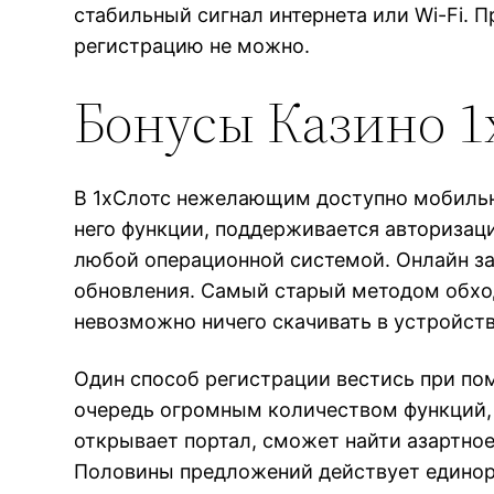
стабильный сигнал интернета или Wi-Fi.
регистрацию не можно.
Бонусы Казино 1x
В 1хСлотс нежелающим доступно мобильно
него функции, поддерживается авторизаци
любой операционной системой. Онлайн за
обновления. Самый старый методом обхода
невозможно ничего скачивать в устройст
Один способ регистрации вестись при пом
очередь огромным количеством функций, 
открывает портал, сможет найти азартное
Половины предложений действует единора