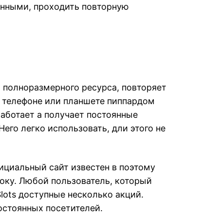
данными, проходить повторную
 полноразмерного ресурса, повторяет
а телефоне или планшете пиппардом
аботает а получает постоянные
его легко использовать, дли этого не
фициальный сайт известен в поэтому
оку. Любой пользователь, который
lots доступные несколько акций.
остоянных посетителей.