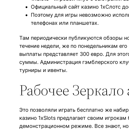
Официальный сайт казино 1хСлотс до
Поэтому для игры невозможно исполь
телефонах или планшетах.
Там периодически публикуются обзоры но
течение недели, же по понедельникам ег
выплаты представляет 300 евро. Для этог
суммы. Администрация гэмблерского клуб
турниры и ивенты.
Рабочее Зеркало 
Это позволяли играть бесплатно же набира
казино 1xSlots предлагает своим игрокам
демонстрационном режиме. Все знают, но