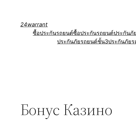
Skip
to
content
24warrant
ซื้อประกันรถยนต์
ซื้อประกันรถยนต์
ประกันภั
ประกันภัยรถยนต์ชั้น3
ประกันภัยร
Бонус Казино