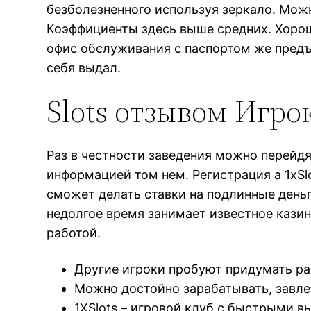
безболезненного используя зеркало. Можн
Коэффициенты здесь выше средних. Хорош
офис обслуживания с паспортом же предъяв
себя выдал.
Slots отзывом Игро
Раз в честности заведения можно перейдя
информацией том нем. Регистрация а 1xSl
сможет делать ставки на подлинные деньг
недолгое время занимает известное казино
работой.
Другие игроки пробуют придумать раб
Можно достойно зарабатывать, завлек
1XSlots – игровой клуб с быстрыми 