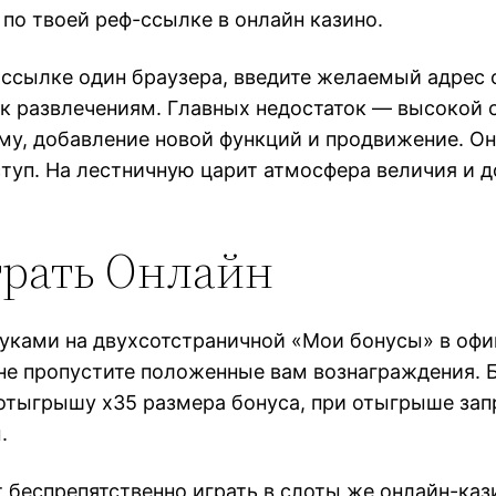
 по твоей реф-ссылке в онлайн казино.
 ссылке один браузера, введите желаемый адрес 
п к развлечениям. Главных недостаток — высокой
у, добавление новой функций и продвижение. Он
туп. На лестничную царит атмосфера величия и д
грать Онлайн
уками на двухсотстраничной «Мои бонусы» в офи
 не пропустите положенные вам вознаграждения. Б
тыгрышу х35 размера бонуса, при отыгрыше запр
.
 беспрепятственно играть в слоты же онлайн-каз