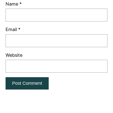
Name
*
Email
*
Website