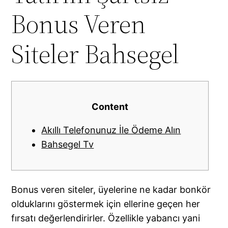
Bonus Veren
Siteler Bahsegel
Content
Akıllı Telefonunuz İle Ödeme Alın
Bahsegel Tv
Bonus veren siteler, üyelerine ne kadar bonkör
olduklarını göstermek için ellerine geçen her
fırsatı değerlendirirler. Özellikle yabancı yani