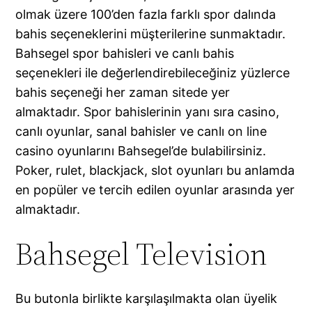
olmak üzere 100’den fazla farklı spor dalında
bahis seçeneklerini müşterilerine sunmaktadır.
Bahsegel spor bahisleri ve canlı bahis
seçenekleri ile değerlendirebileceğiniz yüzlerce
bahis seçeneği her zaman sitede yer
almaktadır. Spor bahislerinin yanı sıra casino,
canlı oyunlar, sanal bahisler ve canlı on line
casino oyunlarını Bahsegel’de bulabilirsiniz.
Poker, rulet, blackjack, slot oyunları bu anlamda
en popüler ve tercih edilen oyunlar arasında yer
almaktadır.
Bahsegel Television
Bu butonla birlikte karşılaşılmakta olan üyelik