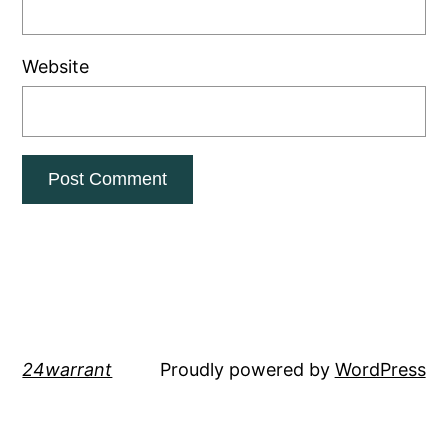
Website
24warrant
Proudly powered by
WordPress