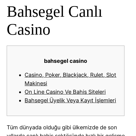
Bahsegel Canlı
Casino
bahsegel casino
Casino, Poker, Blackjack, Rulet, Slot
Makinesi
On Line Casino Ve Bahis Siteleri
Bahsegel Üyelik Veya Kayıt İşlemleri
Tüm dünyada olduğu gibi ülkemizde de son
yıllarda canlı bahis sektöründe hızlı bir gelişme