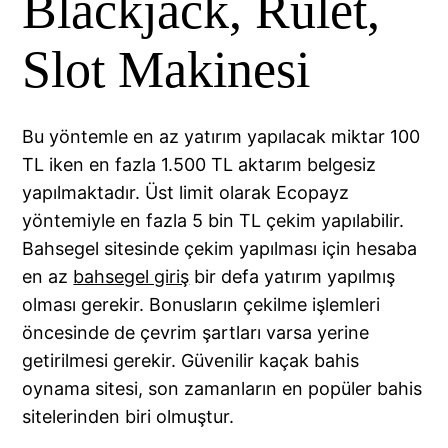
Blackjack, Rulet,
Slot Makinesi
Bu yöntemle en az yatırım yapılacak miktar 100
TL iken en fazla 1.500 TL aktarım belgesiz
yapılmaktadır. Üst limit olarak Ecopayz
yöntemiyle en fazla 5 bin TL çekim yapılabilir.
Bahsegel sitesinde çekim yapılması için hesaba
en az
bahsegel giriş
bir defa yatırım yapılmış
olması gerekir. Bonusların çekilme işlemleri
öncesinde de çevrim şartları varsa yerine
getirilmesi gerekir. Güvenilir kaçak bahis
oynama sitesi, son zamanların en popüler bahis
sitelerinden biri olmuştur.