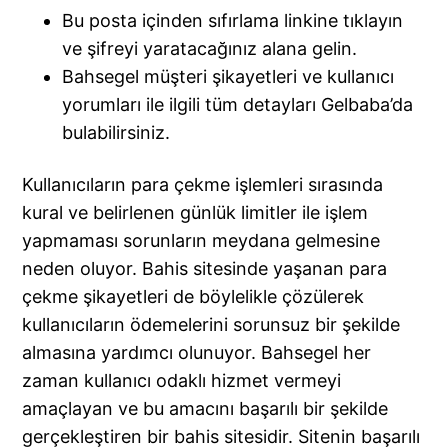
Bu posta içinden sıfırlama linkine tıklayın
ve şifreyi yaratacağınız alana gelin.
Bahsegel müşteri şikayetleri ve kullanıcı
yorumları ile ilgili tüm detayları Gelbaba’da
bulabilirsiniz.
Kullanıcıların para çekme işlemleri sırasında
kural ve belirlenen günlük limitler ile işlem
yapmaması sorunların meydana gelmesine
neden oluyor. Bahis sitesinde yaşanan para
çekme şikayetleri de böylelikle çözülerek
kullanıcıların ödemelerini sorunsuz bir şekilde
almasına yardımcı olunuyor. Bahsegel her
zaman kullanıcı odaklı hizmet vermeyi
amaçlayan ve bu amacını başarılı bir şekilde
gerçekleştiren bir bahis sitesidir. Sitenin başarılı