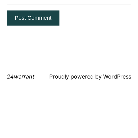
24warrant
Proudly powered by
WordPress