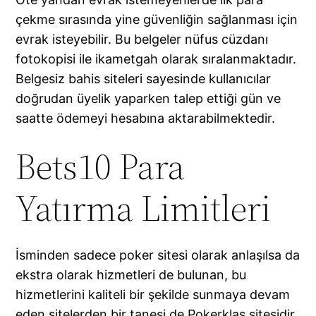
çekme sırasında yine güvenliğin sağlanması için
evrak isteyebilir. Bu belgeler nüfus cüzdanı
fotokopisi ile ikametgah olarak sıralanmaktadır.
Belgesiz bahis siteleri sayesinde kullanıcılar
doğrudan üyelik yaparken talep ettiği gün ve
saatte ödemeyi hesabına aktarabilmektedir.
Bets10 Para
Yatırma Limitleri
İsminden sadece poker sitesi olarak anlaşılsa da
ekstra olarak hizmetleri de bulunan, bu
hizmetlerini kaliteli bir şekilde sunmaya devam
eden sitelerden bir tanesi de Pokerklas sitesidir.