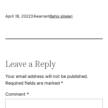
April 18, 2022
24warrant
Bahis siteleri
Leave a Reply
Your email address will not be published.
Required fields are marked
*
Comment
*