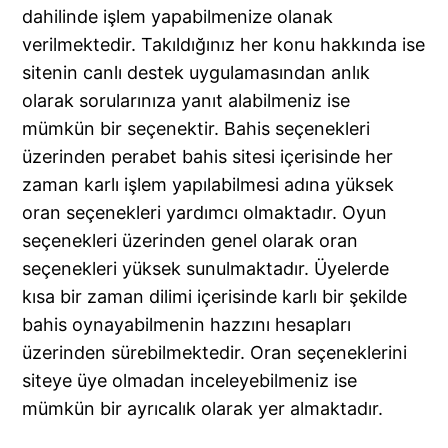
dahilinde işlem yapabilmenize olanak
verilmektedir. Takıldığınız her konu hakkında ise
sitenin canlı destek uygulamasından anlık
olarak sorularınıza yanıt alabilmeniz ise
mümkün bir seçenektir. Bahis seçenekleri
üzerinden perabet bahis sitesi içerisinde her
zaman karlı işlem yapılabilmesi adına yüksek
oran seçenekleri yardımcı olmaktadır. Oyun
seçenekleri üzerinden genel olarak oran
seçenekleri yüksek sunulmaktadır. Üyelerde
kısa bir zaman dilimi içerisinde karlı bir şekilde
bahis oynayabilmenin hazzını hesapları
üzerinden sürebilmektedir. Oran seçeneklerini
siteye üye olmadan inceleyebilmeniz ise
mümkün bir ayrıcalık olarak yer almaktadır.