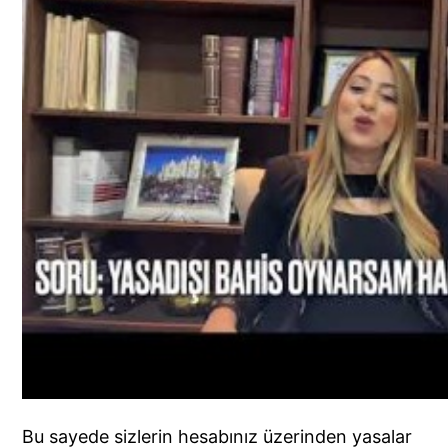
Bu sayede sizlerin hesabınız üzerinden yasalar