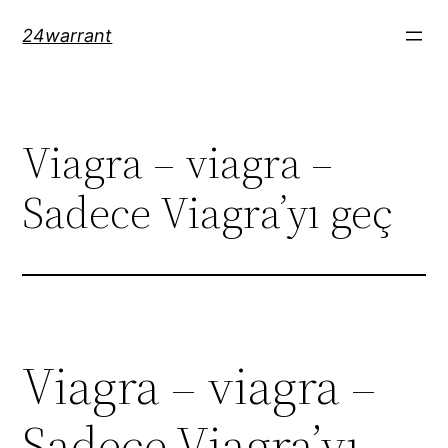
Skip
24warrant
to
content
Viagra – viagra –
Sadece Viagra’yı geç
Viagra – viagra –
Sadece Viagra’yı