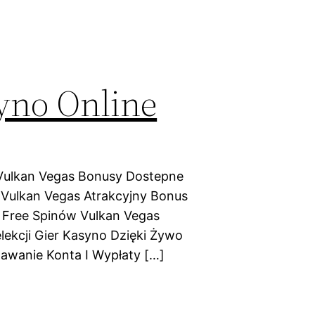
yno Online
 Vulkan Vegas Bonusy Dostepne
Vulkan Vegas Atrakcyjny Bonus
5 Free Spinów Vulkan Vegas
lekcji Gier Kasyno Dzięki Żywo
wanie Konta I Wypłaty […]