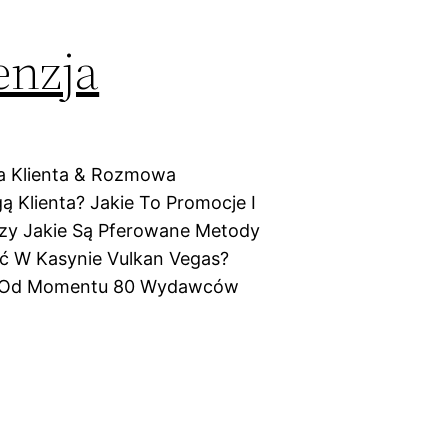
enzja
ra Klienta & Rozmowa
 Klienta? Jakie To Promocje I
dzy Jakie Są Pferowane Metody
ać W Kasynie Vulkan Vegas?
ier Od Momentu 80 Wydawców