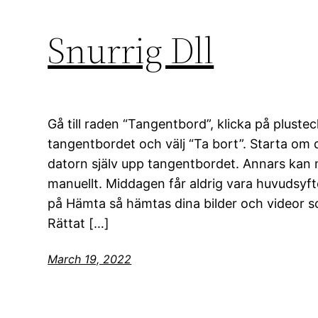
Snurrig Dll
Gå till raden “Tangentbord”, klicka på plust
tangentbordet och välj “Ta bort”. Starta om 
datorn själv upp tangentbordet. Annars kan ma
manuellt. Middagen får aldrig vara huvudsy
på Hämta så hämtas dina bilder och videor som 
Rättat […]
March 19, 2022