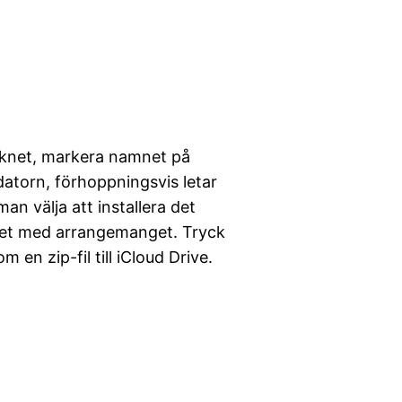
ecknet, markera namnet på
datorn, förhoppningsvis letar
n välja att installera det
ftet med arrangemanget. Tryck
en zip-fil till iCloud Drive.