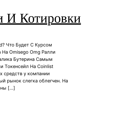
и И Котировки
d? Что Будет С Курсом
а На Omisego Omg Ралли
талика Бутерина Самым
Токенсейл На Coinlist
х средств у компании
ый рынок слегка облегчен. На
ены […]