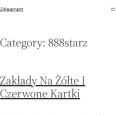
Skip
24warrant
to
content
Category:
888starz
Zakłady Na Żółte I
Czerwone Kartki